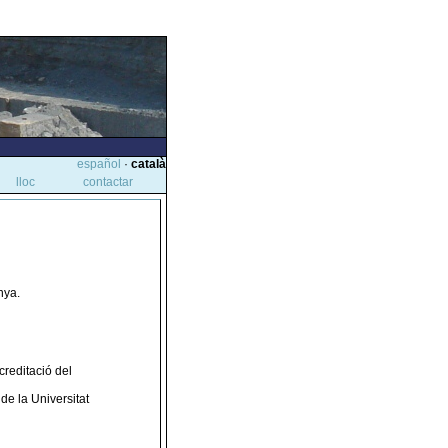
español
·
català
lloc
contactar
nya.
creditació del
de la Universitat