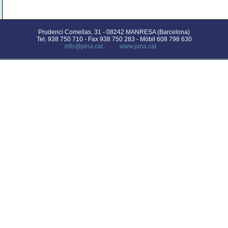
Prudenci Comellas, 31 - 08242 MANRESA (Barcelona)
Tel. 938 750 710 - Fax 938 750 283 - Mòbil 608 798 630
info@pina.cat
www.pina.cat